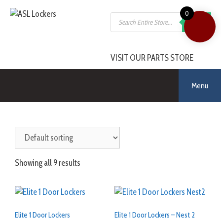
Skip
0
Products
to
SEARCH
search
content
VISIT OUR PARTS STORE
Menu
Showing all 9 results
Elite 1 Door Lockers
Elite 1 Door Lockers – Nest 2