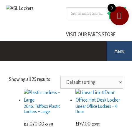
0
SEARCH
VISIT OUR PARTS STORE
Menu
Showing all 25 results
20no. Tuffbox Plastic
Linear Office Lockers – 4
Lockers – Large
Door
£
2,070.00
£
197.00
ex vat
ex vat