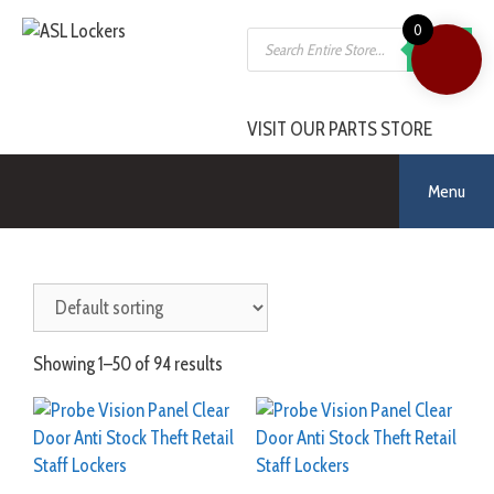
Skip
0
Products
to
SEARCH
search
content
VISIT OUR PARTS STORE
Menu
Showing 1–50 of 94 results